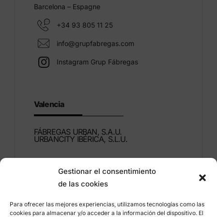
Barcelona – Espagne
+34 93 805 11 25
info@grupfabregas.com
Instagram Grup Fábregas
Valencia
FÁBREGAS URBAN, S.A.U.
URBANCITY IBÉRICA, S.L.U.
Montdúber, 3
Gestionar el consentimiento
46960 ALDAIA
de las cookies
Valencia – Espagne
Para ofrecer las mejores experiencias, utilizamos tecnologías como las
+34 96 151 53 44
cookies para almacenar y/o acceder a la información del dispositivo. El