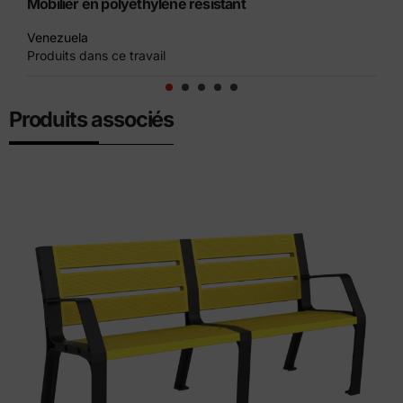
Mobilier en polyéthylène résistant
Mo
Venezuela
Ci
Produits dans ce travail
Pro
Produits associés