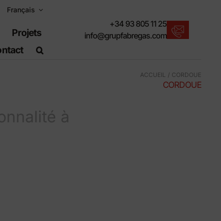
Français
+34 93 805 11 25
Projets
info@grupfabregas.com
ntact
Actualités Fábregas
ACCUEIL
CORDOUE
Nous vous proposons les dernières
CORDOUE
nouveautés en matière de mobilier urbain.
Télécharger les catalogues
onnalité à
Format électronique, plus respectueux.
Normes UNE-EN-124
Articles adaptés aux travaux de génie civil.
Informations sur le matériel
Des produits faits pour résister.
Moteur de recherche avancé
Un raccourci pour localiser les produits.