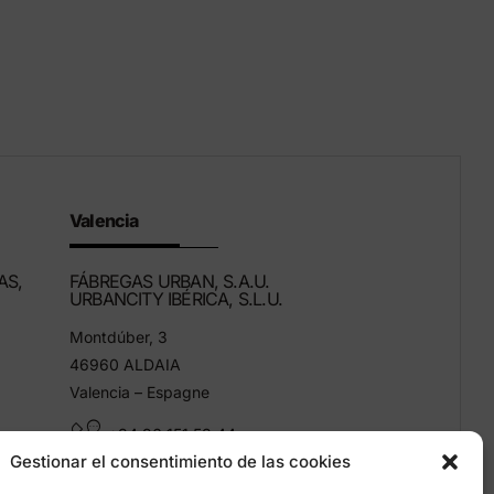
Valencia
AS,
FÁBREGAS URBAN, S.A.U.
URBANCITY IBÉRICA, S.L.U.
Montdúber, 3
46960 ALDAIA
Valencia – Espagne
+34 96 151 53 44
Gestionar el consentimiento de las cookies
info@grupfabregas.com