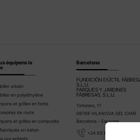
us équipons la
Barcelona
le
FUNDICIÓN DÚCTIL FÁBREG
S.L.U.
ilier urbain
PARQUES Y JARDINES
FÁBREGAS, S.L.U.
ilier en polyéthylène
pons et grilles en fonte
Tintorers, 17
esoires de route
08788 VILANOVA DEL CAMÍ
pons et grilles en composite
Barcelona – Espagne
fabriqués en béton
+34 93 805 11 25
x pur enfants