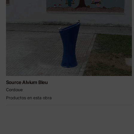
Éléments préfabriqués en
Produ
béton
Manuel d'installation du
couvercle
Source Alvium Bleu
Cordoue
Productos en esta obra