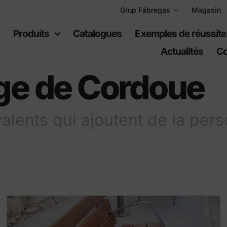
Grup Fábregas
Magasin
l
Produits
Catalogues
Exemples de réussite
Actualités
Co
ge de Cordoue
lents qui ajoutent de la pers
uipement
Espaces
ain
récréatifs
er urbain
Jeux per infants
er en polyéthylène
Équipement sportif
s urbaines