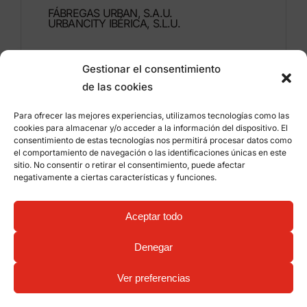
FÁBREGAS URBAN, S.A.U.
URBANCITY IBÉRICA, S.L.U.
Montdúber, 3
Gestionar el consentimiento
46960 ALDAIA
de las cookies
Valencia – Espagne
Para ofrecer las mejores experiencias, utilizamos tecnologías como las
+34 96 151 53 44
cookies para almacenar y/o acceder a la información del dispositivo. El
consentimiento de estas tecnologías nos permitirá procesar datos como
info@grupfabregas.com
el comportamiento de navegación o las identificaciones únicas en este
sitio. No consentir o retirar el consentimiento, puede afectar
negativamente a ciertas características y funciones.
Grup Fábregas
Accès concessionnaire
Avis légal
Politique de confidentialité
Aceptar todo
Informations sur les cookies
©
2026 Grup Fábregas, S.L.U. – Equipements et
mobiliers urbains ECO Friendly –
Conception web:
Denegar
qualitystudio
Ver preferencias