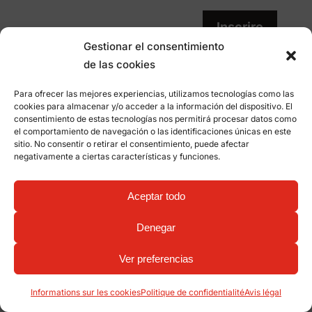
Inscrire
Gestionar el consentimiento
de las cookies
Para ofrecer las mejores experiencias, utilizamos tecnologías como las
cookies para almacenar y/o acceder a la información del dispositivo. El
consentimiento de estas tecnologías nos permitirá procesar datos como
el comportamiento de navegación o las identificaciones únicas en este
sitio. No consentir o retirar el consentimiento, puede afectar
negativamente a ciertas características y funciones.
Aceptar todo
Denegar
Ver preferencias
Nous innovons dans les designs et les
Informations sur les cookies
Politique de confidentialité
Avis légal
matériaux pour être aux côtés des entreprises