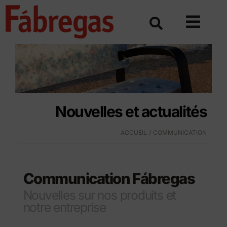
Skip
to
content
Nouvelles et actualités
ACCUEIL
COMMUNICATION
Communication Fábregas
Nouvelles sur nos produits et
notre entreprise