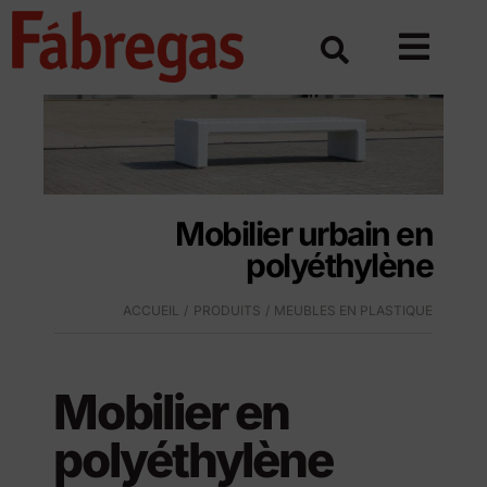
Skip
to
content
Mobilier urbain en
polyéthylène
ACCUEIL
PRODUITS
MEUBLES EN PLASTIQUE
Mobilier en
polyéthylène