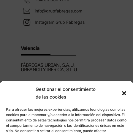
info@grupfabregas.com
Instagram Grup Fábregas
Valencia
FÁBREGAS URBAN, S.A.U.
URBANCITY IBÉRICA, S.L.U.
Montdúber, 3
Gestionar el consentimiento
46960 ALDAIA
de las cookies
Valencia – Espagne
Para ofrecer las mejores experiencias, utilizamos tecnologías como las
+34 96 151 53 44
cookies para almacenar y/o acceder a la información del dispositivo. El
consentimiento de estas tecnologías nos permitirá procesar datos como
info@grupfabregas.com
el comportamiento de navegación o las identificaciones únicas en este
sitio. No consentir o retirar el consentimiento, puede afectar