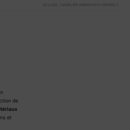
ACCUEIL
MOBILIER URBAIN ECO-FRIENDLY
Produits Eco-Friendly
Nous innovons pour être plus durables.
on
ction de
tériaux
ins et