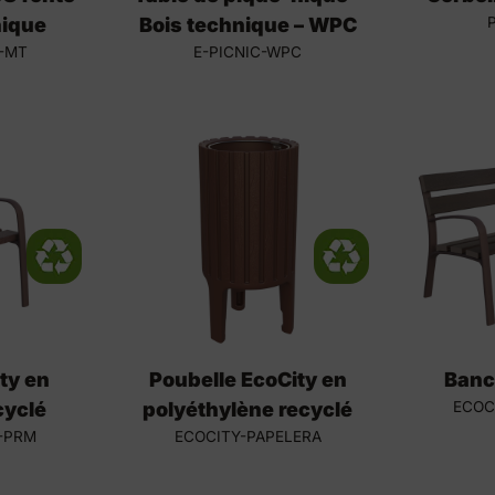
nique
Bois technique – WPC
-MT
E-PICNIC-WPC
ty en
Poubelle EcoCity en
Banc
cyclé
polyéthylène recyclé
ECOC
-PRM
ECOCITY-PAPELERA