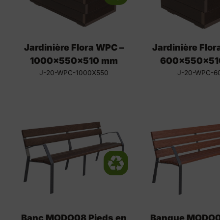
Jardinière Flora WPC –
Jardinière Flo
1000x550x510 mm
600x550x51
J-20-WPC-1000X550
J-20-WPC-6
Banc MODO08 Pieds en
Banque MODO0