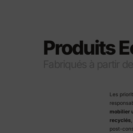
Éléments préfabriqués en
Produ
béton
Manuel d'installation du
couvercle
Produits E
Fabriqués à partir d
Les priori
responsab
mobilier 
recyclés
post-con