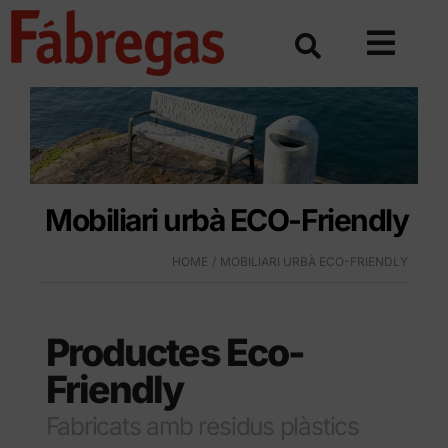
Skip
to
content
Mobiliari urbà ECO-Friendly
HOME
MOBILIARI URBÀ ECO-FRIENDLY
Productes Eco-
Friendly
Fabricats amb residus plàstics