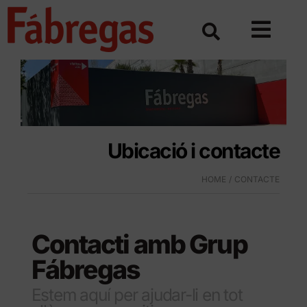
Skip
to
content
Ubicació i contacte
HOME
CONTACTE
Contacti amb Grup
Fábregas
Estem aquí per ajudar-li en tot