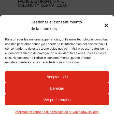
FÁBREGAS URBAN, S.A.U.
URBANCITY IBÉRICA, S.L.U.
Montdúber, 3
Gestionar el consentimiento
46960 ALDAIA
de las cookies
Valencia – España
Para ofrecer las mejores experiencias, utilizamos tecnologías como las
+34 96 151 53 44
cookies para almacenar y/o acceder a la información del dispositivo. El
consentimiento de estas tecnologías nos permitirá procesar datos como
info@grupfabregas.com
el comportamiento de navegación o las identificaciones únicas en este
sitio. No consentir o retirar el consentimiento, puede afectar
negativamente a ciertas características y funciones.
Grup Fábregas
Acceso distribuidores
Aviso legal
Política de privacidad
Aceptar todo
Información sobre cookies
©
2026 Grup Fábregas, S.L.U. – Equipamiento y
mobiliario urbano ECO Friendly –
Diseño web:
Denegar
qualitystudio
Ver preferencias
Información sobre cookies
Política de privacidad
Aviso legal