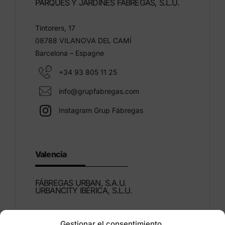
PARQUES Y JARDINES FÁBREGAS, S.L.U.
Tintorers, 17
08788 VILANOVA DEL CAMÍ
Barcelona – Espagne
+34 93 805 11 25
info@grupfabregas.com
Instagram Grup Fábregas
Valencia
FÁBREGAS URBAN, S.A.U.
URBANCITY IBÉRICA, S.L.U.
Montdúber, 3
Gestionar el consentimiento