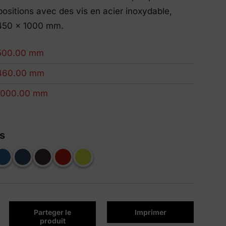
positions avec des vis en acier inoxydable,
Produits Eco-Friendly
450 x 1000 mm.
Nous innovons pour être plus durables.
500.00 mm
460.00 mm
1000.00 mm
s
Parteger le
Imprimer
produit