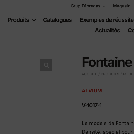
Grup Fábregas
Magasin
l
Produits
Catalogues
Exemples de réussite
Actualités
Co
Fontaine
ACCUEIL
PRODUITS
MEUBL
uipement
Espaces
ain
récréatifs
ALVIUM
V-1017-1
er urbain
Jeux per infants
er en polyéthylène
Équipement sportif
Le modèle de Fontain
s urbaines
Densité, spécial pour 