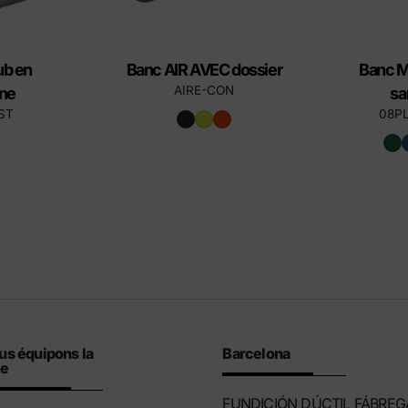
ub en
Banc AIR AVEC dossier
Banc 
AIRE-CON
ène
sa
ST
08P
us équipons la
Barcelona
le
FUNDICIÓN DÚCTIL FÁBREG