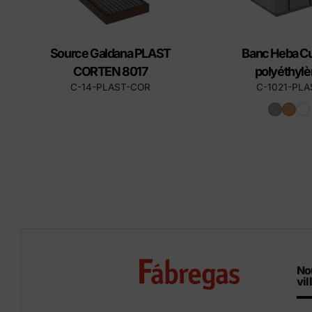
Source Galdana PLAST
Banc Heba C
CORTEN 8017
polyéthyl
C-14-PLAST-COR
C-1021-PLA
No
vil