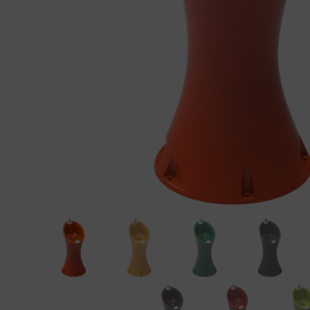
Éléments préfabriqués en
Produ
béton
Manuel d'installation du
couvercle