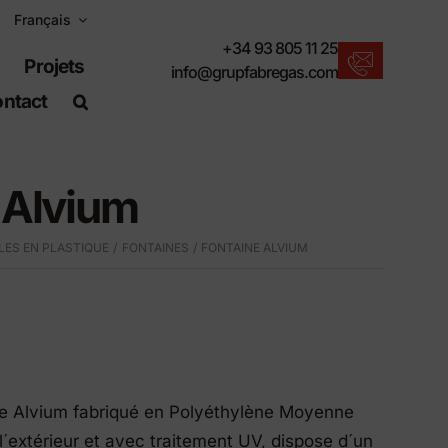
Français
+34 93 805 11 25
Projets
info@grupfabregas.com
ntact
Actualités Fábregas
Nous vous proposons les dernières
nouveautés en matière de mobilier urbain.
 Alvium
Télécharger les catalogues
Format électronique, plus respectueux.
ES EN PLASTIQUE
FONTAINES
FONTAINE ALVIUM
Normes UNE-EN-124
Articles adaptés aux travaux de génie civil.
Informations sur le matériel
Des produits faits pour résister.
Moteur de recherche avancé
e Alvium fabriqué en Polyéthylène Moyenne
Un raccourci pour localiser les produits.
l´extérieur et avec traitement UV, dispose d´un