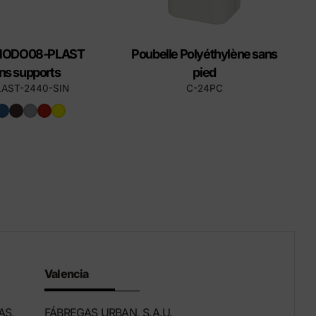
MODO08-PLAST
Poubelle Polyéthylène sans
ns supports
pied
LAST-2440-SIN
C-24PC
Valencia
AS,
FÁBREGAS URBAN, S.A.U.