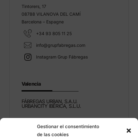
Tintorers, 17
08788 VILANOVA DEL CAMÍ
Barcelona – Espagne
+34 93 805 11 25
info@grupfabregas.com
Instagram Grup Fábregas
Valencia
FÁBREGAS URBAN, S.A.U.
URBANCITY IBÉRICA, S.L.U.
Montdúber, 3
Gestionar el consentimiento
46960 ALDAIA
de las cookies
Valencia – Espagne