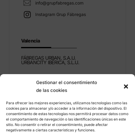
info@grupfabregas.com
Instagram Grup Fábregas
Valencia
FÁBREGAS URBAN, S.A.U.
URBANCITY IBÉRICA, S.L.U.
Montdúber, 3
Gestionar el consentimiento
46960 ALDAIA
de las cookies
Valencia – Espagne
Para ofrecer las mejores experiencias, utilizamos tecnologías como las
+34 96 151 53 44
cookies para almacenar y/o acceder a la información del dispositivo. El
consentimiento de estas tecnologías nos permitirá procesar datos como
info@grupfabregas.com
el comportamiento de navegación o las identificaciones únicas en este
sitio. No consentir o retirar el consentimiento, puede afectar
negativamente a ciertas características y funciones.
Grup Fábregas
Accès concessionnaire