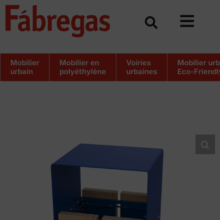
Skip
to
content
Mobilier
Mobilier en
Voiries
Mobilier ur
urbain
polyéthylène
urbaines
Eco-Friendl