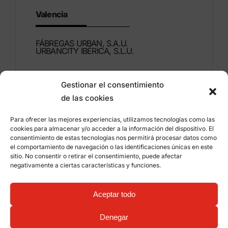
Valencia
FÁBREGAS URBAN, S.A.U.
URBANCITY IBÉRICA, S.L.U.
Montdúber, 3
Gestionar el consentimiento
46960 ALDAIA
de las cookies
Valencia – Espagne
Para ofrecer las mejores experiencias, utilizamos tecnologías como las
+34 96 151 53 44
cookies para almacenar y/o acceder a la información del dispositivo. El
consentimiento de estas tecnologías nos permitirá procesar datos como
info@grupfabregas.com
el comportamiento de navegación o las identificaciones únicas en este
sitio. No consentir o retirar el consentimiento, puede afectar
negativamente a ciertas características y funciones.
Grup Fábregas
Accès concessionnaire
Avis légal
Politique de confidentialité
Aceptar todo
Informations sur les cookies
©
2026 Grup Fábregas, S.L.U. – Equipements et
mobiliers urbains ECO Friendly –
Conception web:
Denegar
qualitystudio