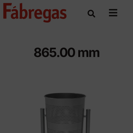
Skip
to
content
865.00 mm