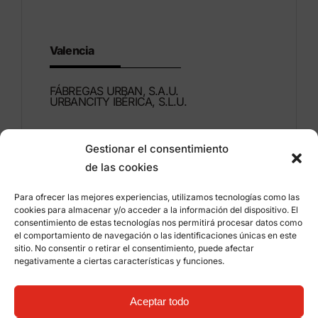
Valencia
FÁBREGAS URBAN, S.A.U.
URBANCITY IBÉRICA, S.L.U.
Montdúber, 3
Gestionar el consentimiento
46960 ALDAIA
de las cookies
Valencia – Espagne
Para ofrecer las mejores experiencias, utilizamos tecnologías como las
+34 96 151 53 44
cookies para almacenar y/o acceder a la información del dispositivo. El
consentimiento de estas tecnologías nos permitirá procesar datos como
info@grupfabregas.com
el comportamiento de navegación o las identificaciones únicas en este
sitio. No consentir o retirar el consentimiento, puede afectar
negativamente a ciertas características y funciones.
Grup Fábregas
Accès concessionnaire
Avis légal
Politique de confidentialité
Aceptar todo
Informations sur les cookies
©
2026 Grup Fábregas, S.L.U. – Equipements et