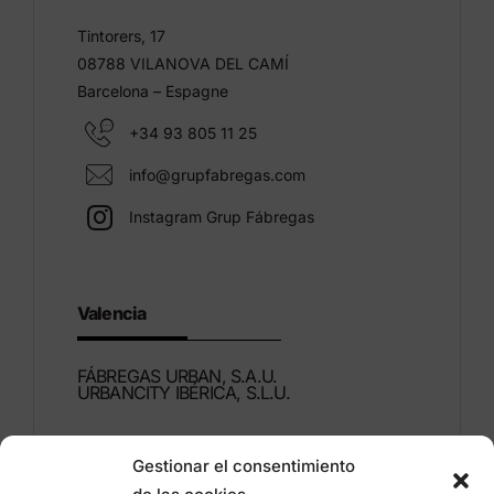
Tintorers, 17
08788 VILANOVA DEL CAMÍ
Barcelona – Espagne
+34 93 805 11 25
info@grupfabregas.com
Instagram Grup Fábregas
Valencia
FÁBREGAS URBAN, S.A.U.
URBANCITY IBÉRICA, S.L.U.
Montdúber, 3
Gestionar el consentimiento
46960 ALDAIA