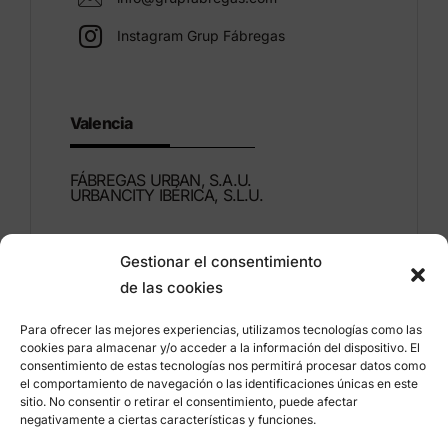
Instagram Grup Fábregas
Valencia
FÁBREGAS URBAN, S.A.U.
URBANCITY IBÉRICA, S.L.U.
Montdúber, 3
Gestionar el consentimiento
46960 ALDAIA
de las cookies
Valencia – Espagne
Para ofrecer las mejores experiencias, utilizamos tecnologías como las
+34 96 151 53 44
cookies para almacenar y/o acceder a la información del dispositivo. El
consentimiento de estas tecnologías nos permitirá procesar datos como
info@grupfabregas.com
el comportamiento de navegación o las identificaciones únicas en este
sitio. No consentir o retirar el consentimiento, puede afectar
negativamente a ciertas características y funciones.
Grup Fábregas
Accès concessionnaire