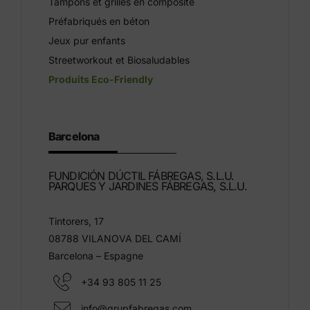
Tampons et grilles en composite
Préfabriqués en béton
Jeux pur enfants
Streetworkout et Biosaludables
Produits Eco-Friendly
Barcelona
FUNDICIÓN DÚCTIL FÁBREGAS, S.L.U.
PARQUES Y JARDINES FÁBREGAS, S.L.U.
Tintorers, 17
08788 VILANOVA DEL CAMÍ
Barcelona – Espagne
+34 93 805 11 25
info@grupfabregas.com