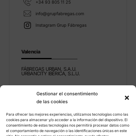
+34 93 805 11 25
info@grupfabregas.com
Instagram Grup Fábregas
Valencia
FÁBREGAS URBAN, S.A.U.
URBANCITY IBÉRICA, S.L.U.
Montdúber, 3
Gestionar el consentimiento
46960 ALDAIA
de las cookies
Valencia – Espagne
Para ofrecer las mejores experiencias, utilizamos tecnologías como las
+34 96 151 53 44
cookies para almacenar y/o acceder a la información del dispositivo. El
consentimiento de estas tecnologías nos permitirá procesar datos como
info@grupfabregas.com
el comportamiento de navegación o las identificaciones únicas en este