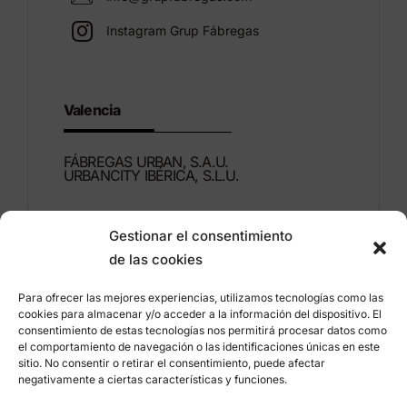
Instagram Grup Fábregas
Valencia
FÁBREGAS URBAN, S.A.U.
URBANCITY IBÉRICA, S.L.U.
Montdúber, 3
Gestionar el consentimiento
46960 ALDAIA
de las cookies
Valencia – Espagne
Para ofrecer las mejores experiencias, utilizamos tecnologías como las
+34 96 151 53 44
cookies para almacenar y/o acceder a la información del dispositivo. El
consentimiento de estas tecnologías nos permitirá procesar datos como
info@grupfabregas.com
el comportamiento de navegación o las identificaciones únicas en este
sitio. No consentir o retirar el consentimiento, puede afectar
negativamente a ciertas características y funciones.
Grup Fábregas
Accès concessionnaire