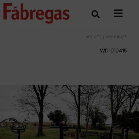
Skip
to
content
ACCUEIL
WD-010415
WD-010415