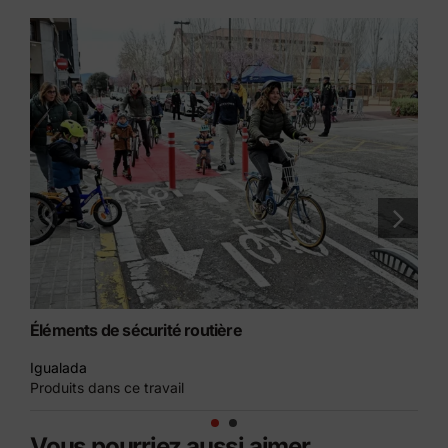
Éléments de sécurité routière
Di
Igualada
Ba
Produits dans ce travail
Pro
Vous pourriez aussi aimer…