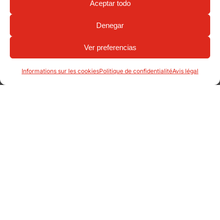
Aceptar todo
Denegar
Ver preferencias
Informations sur les cookies
Politique de confidentialité
Avis légal
Bacs de tri pour la plage
Mo
Murcie
Ba
Produits dans ce travail
Pro