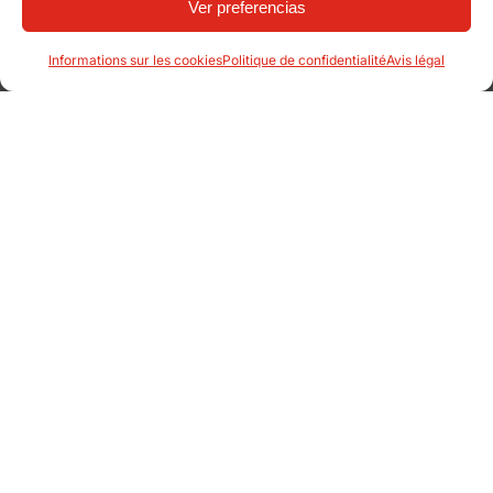
Ver preferencias
Informations sur les cookies
Politique de confidentialité
Avis légal
Produits associés:
Jardinières CorTen
Autres projects