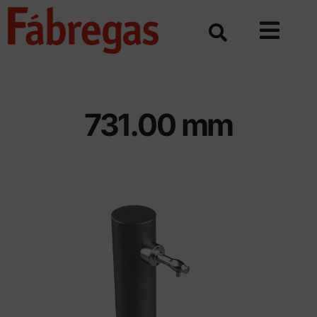
Skip
to
content
731.00 mm