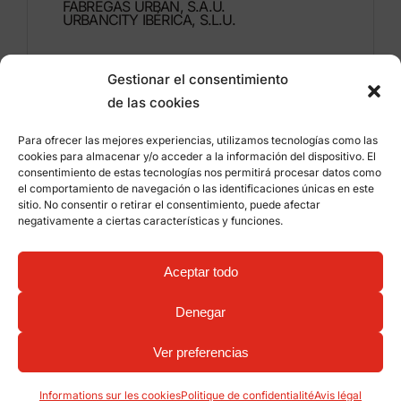
FÁBREGAS URBAN, S.A.U.
URBANCITY IBÉRICA, S.L.U.
Montdúber, 3
Gestionar el consentimiento
46960 ALDAIA
de las cookies
Valencia – Espagne
Para ofrecer las mejores experiencias, utilizamos tecnologías como las
+34 96 151 53 44
cookies para almacenar y/o acceder a la información del dispositivo. El
consentimiento de estas tecnologías nos permitirá procesar datos como
info@grupfabregas.com
el comportamiento de navegación o las identificaciones únicas en este
sitio. No consentir o retirar el consentimiento, puede afectar
negativamente a ciertas características y funciones.
Grup Fábregas
Accès concessionnaire
Avis légal
Politique de confidentialité
Aceptar todo
Informations sur les cookies
©
2026 Grup Fábregas, S.L.U. – Equipements et
mobiliers urbains ECO Friendly –
Conception web:
Denegar
qualitystudio
Ver preferencias
Informations sur les cookies
Politique de confidentialité
Avis légal