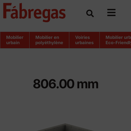
Skip
to
content
Mobilier
Mobilier en
Voiries
Mobilier ur
urbain
polyéthylène
urbaines
Eco-Friendl
806.00 mm