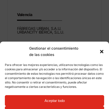
Valencia
FÁBREGAS URBAN, S.A.U.
URBANCITY IBÉRICA, S.L.U.
Montdúber, 3
Gestionar el consentimiento
46960 ALDAIA
de las cookies
Valencia – Espagne
Para ofrecer las mejores experiencias, utilizamos tecnologías como las
+34 96 151 53 44
cookies para almacenar y/o acceder a la información del dispositivo. El
consentimiento de estas tecnologías nos permitirá procesar datos como
info@grupfabregas.com
el comportamiento de navegación o las identificaciones únicas en este
sitio. No consentir o retirar el consentimiento, puede afectar
negativamente a ciertas características y funciones.
Grup Fábregas
Accès concessionnaire
Avis légal
Politique de confidentialité
Aceptar todo
Informations sur les cookies
©
2026 Grup Fábregas, S.L.U. – Equipements et