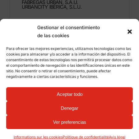
FÁBREGAS URBAN, S.A.U.
URBANCITY IBÉRICA, S.L.U.
Montdúber, 3
Gestionar el consentimiento
46960 ALDAIA
de las cookies
Valencia – Espagne
Para ofrecer las mejores experiencias, utilizamos tecnologías como las
+34 96 151 53 44
cookies para almacenar y/o acceder a la información del dispositivo. El
consentimiento de estas tecnologías nos permitirá procesar datos como
info@grupfabregas.com
el comportamiento de navegación o las identificaciones únicas en este
sitio. No consentir o retirar el consentimiento, puede afectar
negativamente a ciertas características y funciones.
Grup Fábregas
Accès concessionnaire
Avis légal
Politique de confidentialité
Aceptar todo
Informations sur les cookies
©
2026 Grup Fábregas, S.L.U. – Equipements et
mobiliers urbains ECO Friendly –
Conception web:
Denegar
qualitystudio
Ver preferencias
Informations sur les cookies
Politique de confidentialité
Avis légal