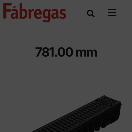
Skip
to
content
781.00 mm