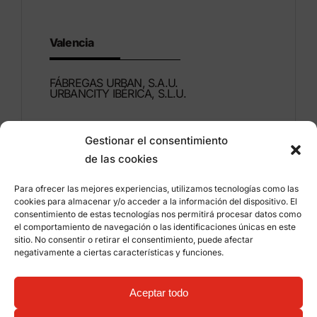
Valencia
FÁBREGAS URBAN, S.A.U.
URBANCITY IBÉRICA, S.L.U.
Montdúber, 3
Gestionar el consentimiento
46960 ALDAIA
de las cookies
Valencia – Espagne
Para ofrecer las mejores experiencias, utilizamos tecnologías como las
+34 96 151 53 44
cookies para almacenar y/o acceder a la información del dispositivo. El
consentimiento de estas tecnologías nos permitirá procesar datos como
info@grupfabregas.com
el comportamiento de navegación o las identificaciones únicas en este
sitio. No consentir o retirar el consentimiento, puede afectar
negativamente a ciertas características y funciones.
Grup Fábregas
Accès concessionnaire
Avis légal
Politique de confidentialité
Aceptar todo
Informations sur les cookies
©
2026 Grup Fábregas, S.L.U. – Equipements et