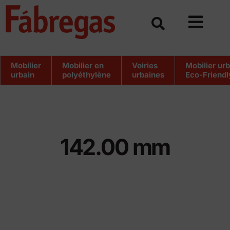
Skip
to
content
Mobilier
Mobilier en
Voiries
Mobilier ur
urbain
polyéthylène
urbaines
Eco-Friendl
142.00 mm