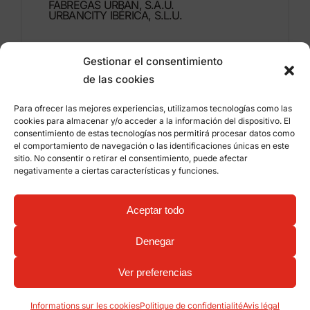
FÁBREGAS URBAN, S.A.U.
URBANCITY IBÉRICA, S.L.U.
Montdúber, 3
Gestionar el consentimiento
46960 ALDAIA
de las cookies
Valencia – Espagne
Para ofrecer las mejores experiencias, utilizamos tecnologías como las
+34 96 151 53 44
cookies para almacenar y/o acceder a la información del dispositivo. El
consentimiento de estas tecnologías nos permitirá procesar datos como
info@grupfabregas.com
el comportamiento de navegación o las identificaciones únicas en este
sitio. No consentir o retirar el consentimiento, puede afectar
negativamente a ciertas características y funciones.
Grup Fábregas
Accès concessionnaire
Avis légal
Politique de confidentialité
Aceptar todo
Informations sur les cookies
©
2026 Grup Fábregas, S.L.U. – Equipements et
mobiliers urbains ECO Friendly –
Conception web:
Denegar
qualitystudio
Ver preferencias
Informations sur les cookies
Politique de confidentialité
Avis légal