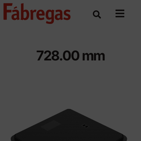
Skip
to
content
728.00 mm