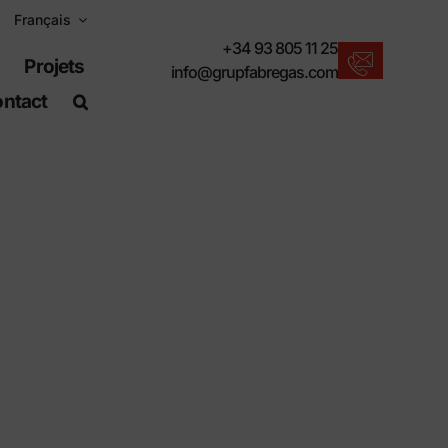
Français
+34 93 805 11 25
Projets
info@grupfabregas.com
ntact
Actualités Fábregas
Nous vous proposons les dernières
nouveautés en matière de mobilier urbain.
Télécharger les catalogues
Format électronique, plus respectueux.
Normes UNE-EN-124
Articles adaptés aux travaux de génie civil.
Informations sur le matériel
Des produits faits pour résister.
Moteur de recherche avancé
Un raccourci pour localiser les produits.