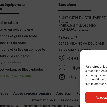
us équipons la
Barcelona
le
FUNDICIÓN DÚCTIL FÁBREG
S.L.U.
ilier urbain
PARQUES Y JARDINES
FÁBREGAS, S.L.U.
ilier en polyéthylène
pons et grilles en fonte
Tintorers, 17
esoires de route
08788 VILANOVA DEL CAMÍ
pons et grilles en composite
Barcelona – Espagne
fabriqués en béton
+34 93 805 11 25
x pur enfants
Para ofrecer la
info@grupfabregas.com
eetworkout et Biosaludables
almacenar y/o ac
tecnologías nos
duits Eco-Friendly
Instagram Grup Fábregas
las identificaci
puede afectar n
regas
Accès concessionnaire
Avis légal
Politique de confid
Acepta
Informations sur les cookies
bregas, S.L.U. – Equipements et mobiliers urbains ECO Friendly –
Conception we