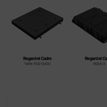
Éléments préfabriqués en
Produ
béton
Manuel d'installation du
couvercle
Regard et Cadre
Regard et C
TAPA-FDD-D400
FEDA-3