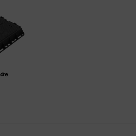
its Eco-Friendly
adre