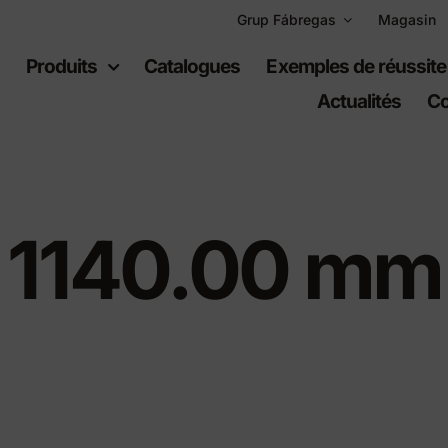
Grup Fábregas
Magasin
l
Produits
Catalogues
Exemples de réussite
Actualités
Co
1140.00 mm
uipement
Espaces
ain
récréatifs
er urbain
Jeux per infants
er en polyéthylène
Équipement sportif
s urbaines