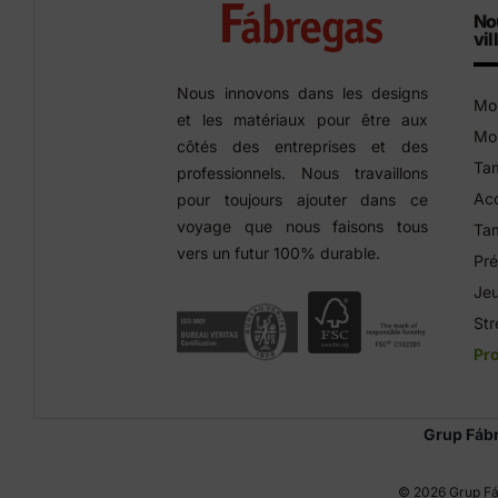
No
vil
Nous innovons dans les designs
Mob
et les matériaux pour être aux
Mob
côtés des entreprises et des
Tam
professionnels. Nous travaillons
Acc
pour toujours ajouter dans ce
voyage que nous faisons tous
Tam
vers un futur 100% durable.
Pré
Jeu
Str
Pro
Grup Fáb
©
2026 Grup Fá