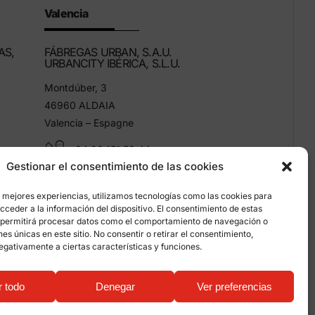
Valencia
AS,
FÁBREGAS URBAN, S.A.U.
URBANCITY IBÉRICA, S.L.U.
Montdúber, 3
46960 ALDAIA
Valencia – Espagne
+34 96 151 53 44
Gestionar el consentimiento de las cookies
info@grupfabregas.com
s mejores experiencias, utilizamos tecnologías como las cookies para
ceder a la información del dispositivo. El consentimiento de estas
 permitirá procesar datos como el comportamiento de navegación o
ones únicas en este sitio. No consentir o retirar el consentimiento,
egativamente a ciertas características y funciones.
entialité
r todo
Denegar
Ver preferencias
b: qualitystudio