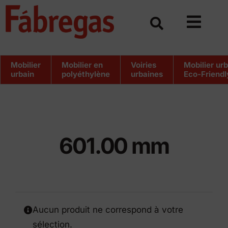
Skip
to
content
Mobilier
Mobilier en
Voiries
Mobilier ur
urbain
polyéthylène
urbaines
Eco-Friendl
601.00 mm
Aucun produit ne correspond à votre
sélection.