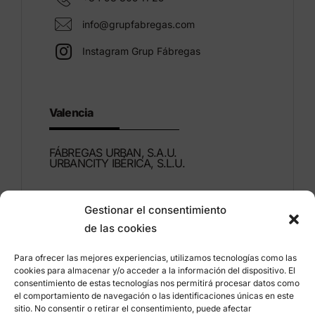
info@grupfabregas.com
Instagram Grup Fábregas
Valencia
FÁBREGAS URBAN, S.A.U.
URBANCITY IBÉRICA, S.L.U.
Montdúber, 3
Gestionar el consentimiento
46960 ALDAIA
de las cookies
Valencia – Espagne
Para ofrecer las mejores experiencias, utilizamos tecnologías como las
+34 96 151 53 44
cookies para almacenar y/o acceder a la información del dispositivo. El
consentimiento de estas tecnologías nos permitirá procesar datos como
info@grupfabregas.com
el comportamiento de navegación o las identificaciones únicas en este
sitio. No consentir o retirar el consentimiento, puede afectar