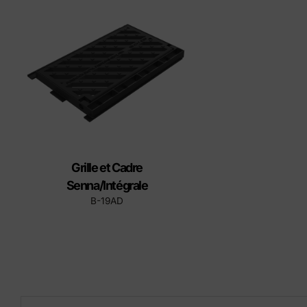
Éléments préfabriqués en
Produ
béton
Manuel d'installation du
couvercle
Grille et Cadre
Senna/Intégrale
B-19AD