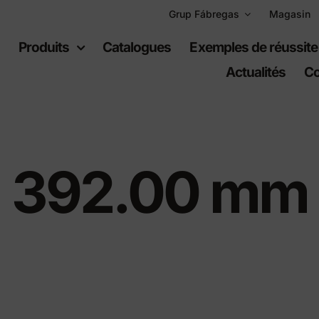
Grup Fábregas
Magasin
l
Produits
Catalogues
Exemples de réussite
Actualités
Co
392.00 mm
uipement
Espaces
ain
récréatifs
er urbain
Jeux per infants
er en polyéthylène
Équipement sportif
s urbaines