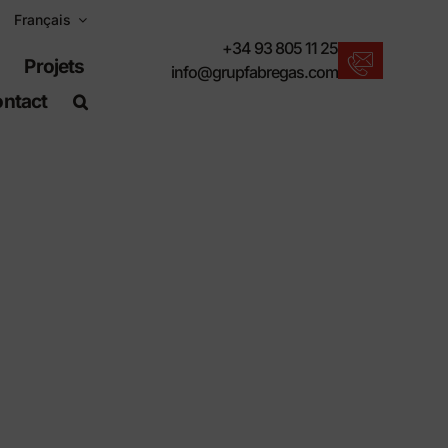
Français
+34 93 805 11 25
Projets
info@grupfabregas.com
ntact
Actualités Fábregas
Nous vous proposons les dernières
nouveautés en matière de mobilier urbain.
Télécharger les catalogues
Format électronique, plus respectueux.
Normes UNE-EN-124
Articles adaptés aux travaux de génie civil.
Informations sur le matériel
Des produits faits pour résister.
Moteur de recherche avancé
Un raccourci pour localiser les produits.