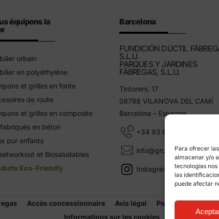
us équipons la
Barcelona
le
FUNDICIÓN DÚCTIL FÁBREG
S.L.U.
ilier urbain
PARQUES Y JARDINES
FÁBREGAS, S.L.U.
ilier en polyéthylène
pons et grilles en fonte
Tintorers, 17
esoires de route
08788 VILANOVA DEL CAMÍ
pons et grilles en composite
Barcelona – Espagne
fabriqués en béton
+34 93 805 11 25
x pur enfants
Para ofrecer la
info@grupfabregas.com
eetworkout et Biosaludables
almacenar y/o ac
tecnologías nos
duits Eco-Friendly
Instagram Grup Fábregas
las identificaci
puede afectar n
regas
Accès concessionnaire
Avis légal
Politique de confid
Acepta
Informations sur les cookies