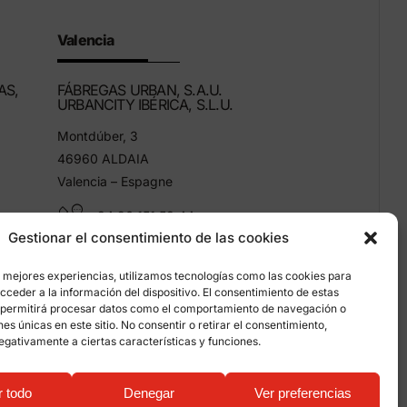
Valencia
AS,
FÁBREGAS URBAN, S.A.U.
URBANCITY IBÉRICA, S.L.U.
Montdúber, 3
46960 ALDAIA
Valencia – Espagne
+34 96 151 53 44
Gestionar el consentimiento de las cookies
info@grupfabregas.com
s mejores experiencias, utilizamos tecnologías como las cookies para
ceder a la información del dispositivo. El consentimiento de estas
 permitirá procesar datos como el comportamiento de navegación o
ones únicas en este sitio. No consentir o retirar el consentimiento,
egativamente a ciertas características y funciones.
entialité
r todo
Denegar
Ver preferencias