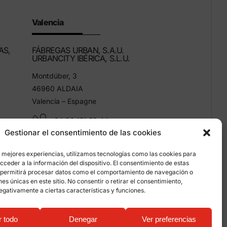
Valencia
AS,
FÁBREGAS URBAN, S.A.U.
URBANCITY IBÉRICA, S.L.U.
Montdúber, 3
46960 ALDAIA
Valencia – Espagne
+34 96 151 53 44
Gestionar el consentimiento de las cookies
info@grupfabregas.com
s mejores experiencias, utilizamos tecnologías como las cookies para
ceder a la información del dispositivo. El consentimiento de estas
 permitirá procesar datos como el comportamiento de navegación o
ones únicas en este sitio. No consentir o retirar el consentimiento,
egativamente a ciertas características y funciones.
entialité
r todo
Denegar
Ver preferencias