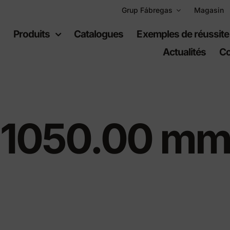
Grup Fábregas
Magasin
l
Produits
Catalogues
Exemples de réussite
Actualités
Co
1050.00 m
uipement
Espaces
ain
récréatifs
er urbain
Jeux per infants
er en polyéthylène
Équipement sportif
s urbaines