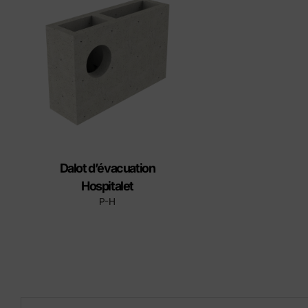
Éléments préfabriqués en
Produ
béton
Manuel d'installation du
couvercle
Dalot d’évacuation
Hospitalet
P-H