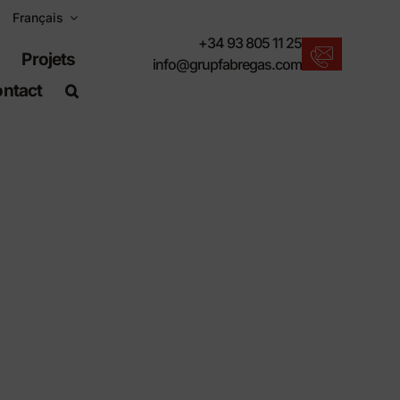
Français
+34 93 805 11 25
Projets
info@grupfabregas.com
ntact
Actualités Fábregas
Nous vous proposons les dernières
nouveautés en matière de mobilier urbain.
Télécharger les catalogues
m
Format électronique, plus respectueux.
Normes UNE-EN-124
Articles adaptés aux travaux de génie civil.
Informations sur le matériel
Des produits faits pour résister.
Moteur de recherche avancé
Un raccourci pour localiser les produits.