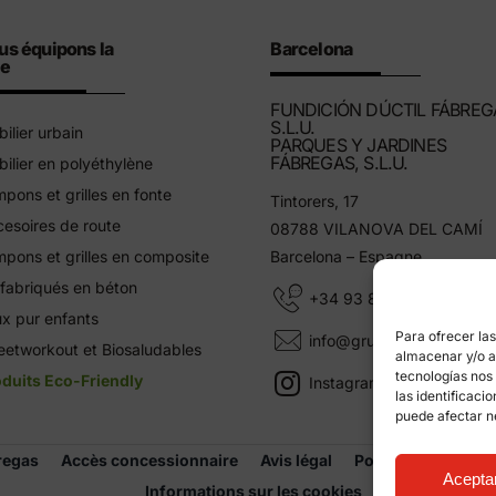
us équipons la
Barcelona
le
FUNDICIÓN DÚCTIL FÁBREG
S.L.U.
ilier urbain
PARQUES Y JARDINES
FÁBREGAS, S.L.U.
ilier en polyéthylène
pons et grilles en fonte
Tintorers, 17
esoires de route
08788 VILANOVA DEL CAMÍ
pons et grilles en composite
Barcelona – Espagne
fabriqués en béton
+34 93 805 11 25
x pur enfants
Para ofrecer la
info@grupfabregas.com
eetworkout et Biosaludables
almacenar y/o ac
tecnologías nos
duits Eco-Friendly
Instagram Grup Fábregas
las identificaci
puede afectar n
regas
Accès concessionnaire
Avis légal
Politique de confid
Acepta
Informations sur les cookies