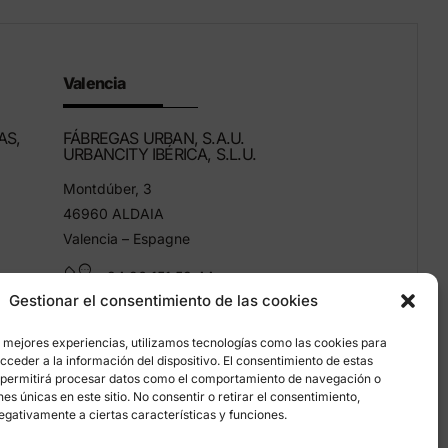
Valencia
AS,
FÁBREGAS URBAN, S.A.U.
URBANCITY IBÉRICA, S.L.U.
Montdúber, 3
46960 ALDAIA
Valencia – Espagne
+34 96 151 53 44
Gestionar el consentimiento de las cookies
info@grupfabregas.com
s mejores experiencias, utilizamos tecnologías como las cookies para
ceder a la información del dispositivo. El consentimiento de estas
 permitirá procesar datos como el comportamiento de navegación o
ones únicas en este sitio. No consentir o retirar el consentimiento,
egativamente a ciertas características y funciones.