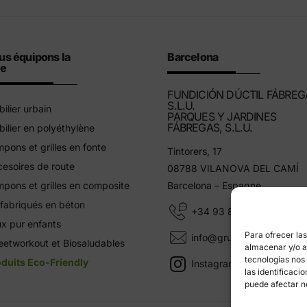
us équipons la
Barcelona
le
FUNDICIÓN DÚCTIL FÁBREG
S.L.U.
ilier urbain
PARQUES Y JARDINES
FÁBREGAS, S.L.U.
ilier en polyéthylène
pons et grilles en fonte
Tintorers, 17
esoires de route
08788 VILANOVA DEL CAMÍ
pons et grilles en composite
Barcelona – Espagne
fabriqués en béton
+34 93 805 11 25
x pur enfants
Para ofrecer la
info@grupfabregas.com
eetworkout et Biosaludables
almacenar y/o ac
tecnologías nos
duits Eco-Friendly
Instagram Grup Fábregas
las identificaci
puede afectar n