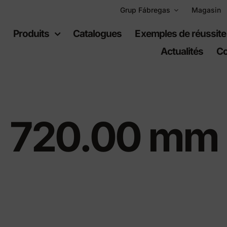
Grup Fábregas
Magasin
l
Produits
Catalogues
Exemples de réussite
Actualités
Co
720.00 mm
uipement
Espaces
ain
récréatifs
er urbain
Jeux per infants
er en polyéthylène
Équipement sportif
s urbaines