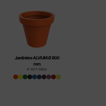
Éléments préfabriqués en
Produ
béton
Manuel d'installation du
couvercle
Jardinière ALVIUM Ø 800
mm
P-1017-0800