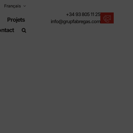
Français
+34 93 805 11 25
Projets
info@grupfabregas.com
ntact
Actualités Fábregas
Nous vous proposons les dernières
nouveautés en matière de mobilier urbain.
Télécharger les catalogues
Format électronique, plus respectueux.
Normes UNE-EN-124
Articles adaptés aux travaux de génie civil.
Informations sur le matériel
Des produits faits pour résister.
Moteur de recherche avancé
Un raccourci pour localiser les produits.