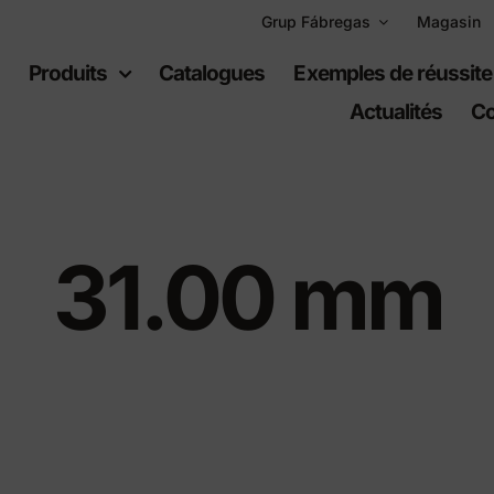
Grup Fábregas
Magasin
l
Produits
Catalogues
Exemples de réussite
Actualités
Co
31.00 mm
uipement
Espaces
ain
récréatifs
er urbain
Jeux per infants
er en polyéthylène
Équipement sportif
s urbaines