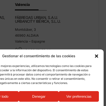
Valencia
AS,
FÁBREGAS URBAN, S.A.U.
URBANCITY IBÉRICA, S.L.U.
Montdúber, 3
46960 ALDAIA
Valencia – Espagne
+34 96 151 53 44
Gestionar el consentimiento de las cookies
info@grupfabregas.com
s mejores experiencias, utilizamos tecnologías como las cookies para
ceder a la información del dispositivo. El consentimiento de estas
 permitirá procesar datos como el comportamiento de navegación o
ones únicas en este sitio. No consentir o retirar el consentimiento,
egativamente a ciertas características y funciones.
entialité
r todo
Denegar
Ver preferencias
b: qualitystudio