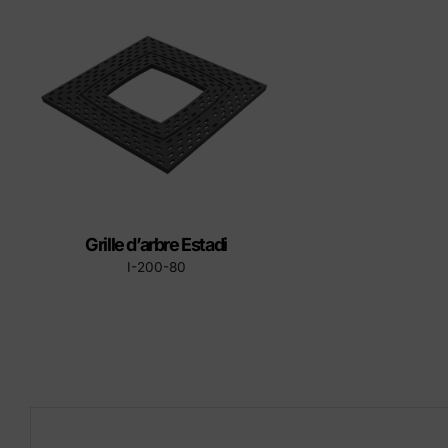
Éléments préfabriqués en
Produ
béton
Manuel d'installation du
couvercle
Grille d’arbre Estadi
I-200-80