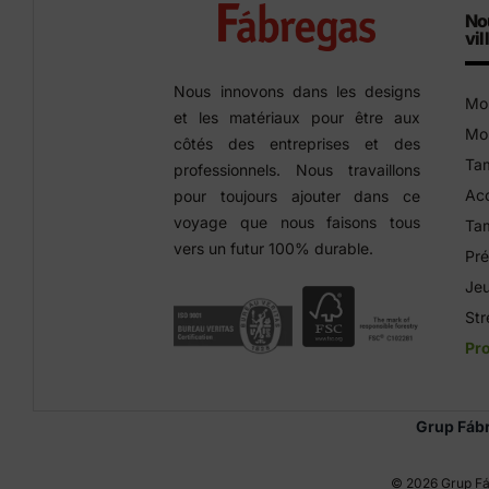
No
vil
Nous innovons dans les designs
Mob
et les matériaux pour être aux
Mob
côtés des entreprises et des
Tam
professionnels. Nous travaillons
Acc
pour toujours ajouter dans ce
voyage que nous faisons tous
Tam
vers un futur 100% durable.
Pré
Jeu
Str
Pro
Grup Fáb
©
2026 Grup Fá