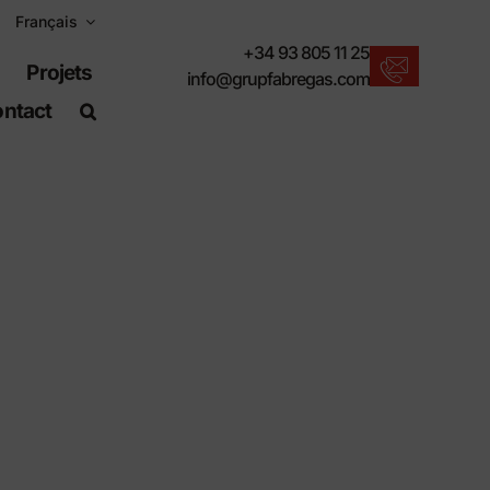
Français
+34 93 805 11 25
Projets
info@grupfabregas.com
ntact
Actualités Fábregas
Nous vous proposons les dernières
nouveautés en matière de mobilier urbain.
Télécharger les catalogues
Format électronique, plus respectueux.
Normes UNE-EN-124
Articles adaptés aux travaux de génie civil.
Informations sur le matériel
Des produits faits pour résister.
Moteur de recherche avancé
Un raccourci pour localiser les produits.