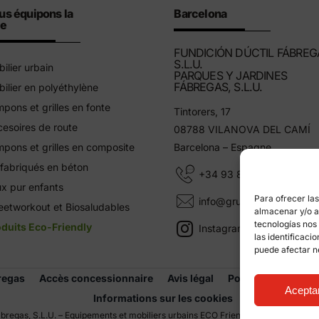
us équipons la
Barcelona
le
FUNDICIÓN DÚCTIL FÁBREG
S.L.U.
ilier urbain
PARQUES Y JARDINES
FÁBREGAS, S.L.U.
ilier en polyéthylène
pons et grilles en fonte
Tintorers, 17
esoires de route
08788 VILANOVA DEL CAMÍ
pons et grilles en composite
Barcelona – Espagne
fabriqués en béton
+34 93 805 11 25
x pur enfants
Para ofrecer la
info@grupfabregas.com
eetworkout et Biosaludables
almacenar y/o ac
tecnologías nos
duits Eco-Friendly
Instagram Grup Fábregas
las identificaci
puede afectar n
regas
Accès concessionnaire
Avis légal
Politique de confid
Acepta
Informations sur les cookies
bregas, S.L.U. – Equipements et mobiliers urbains ECO Friendly –
Conception we