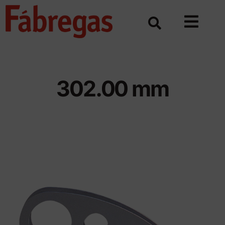
Skip
to
content
302.00 mm