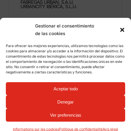
FÁBREGAS URBAN, S.A.U.
URBANCITY IBÉRICA, S.L.U.
Montdúber, 3
Gestionar el consentimiento
46960 ALDAIA
de las cookies
Valencia – Espagne
Para ofrecer las mejores experiencias, utilizamos tecnologías como las
+34 96 151 53 44
cookies para almacenar y/o acceder a la información del dispositivo. El
consentimiento de estas tecnologías nos permitirá procesar datos como
info@grupfabregas.com
el comportamiento de navegación o las identificaciones únicas en este
sitio. No consentir o retirar el consentimiento, puede afectar
negativamente a ciertas características y funciones.
Grup Fábregas
Accès concessionnaire
Avis légal
Politique de confidentialité
Aceptar todo
Informations sur les cookies
©
2026 Grup Fábregas, S.L.U. – Equipements et
mobiliers urbains ECO Friendly –
Conception web:
Denegar
qualitystudio
Ver preferencias
Informations sur les cookies
Politique de confidentialité
Avis légal