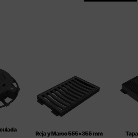
iculada
Reja y Marco 555×355 mm
Tapa