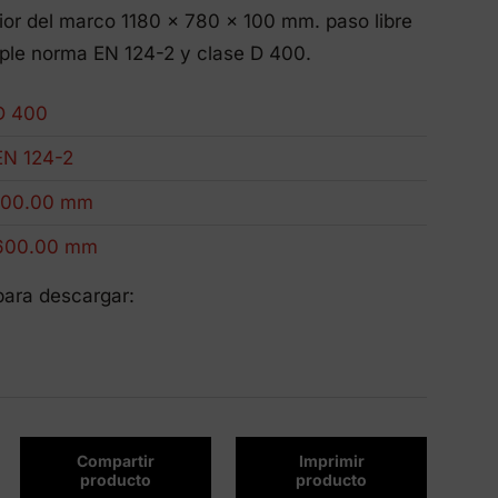
Productos Eco-Friendly
erior del marco 1180 x 780 x 100 mm. paso libre
Innovamos para ser más sostenibles.
le norma EN 124-2 y clase D 400.
D 400
EN 124-2
100.00 mm
600.00 mm
para descargar:
Compartir
Imprimir
producto
producto