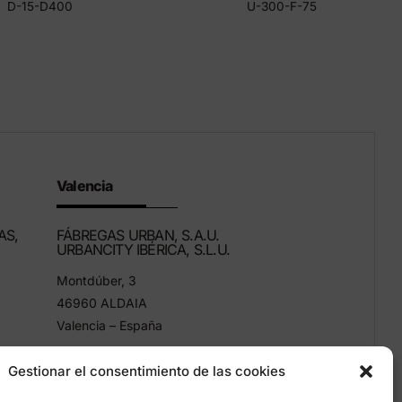
D-15-D400
U-300-F-75
Valencia
AS,
FÁBREGAS URBAN, S.A.U.
URBANCITY IBÉRICA, S.L.U.
Montdúber, 3
46960 ALDAIA
Valencia – España
+34 96 151 53 44
Gestionar el consentimiento de las cookies
info@grupfabregas.com