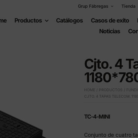
Grup Fábregas
Tienda
me
Productos
Catálogos
Casos de exito
Noticias
Con
Cjto. 4 
1180*78
uipamiento
Espacios
HOME
PRODUCTOS
FUNDI
bano
recreativos
CJTO. 4 TAPAS TELECOM. 118
iario urbano
Juegos infantiles
TC-4-MINI
ario de polietileno
Equipamiento deportiv
ad
Conjunto de cuatro t