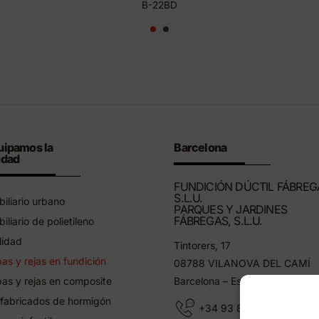
B-22BD
uipamos la
Barcelona
udad
FUNDICIÓN DÚCTIL FÁBREG
S.L.U.
iliario urbano
PARQUES Y JARDINES
FÁBREGAS, S.L.U.
iliario de polietileno
lidad
Tintorers, 17
as y rejas en fundición
08788 VILANOVA DEL CAMÍ
as y rejas en composite
Barcelona – España
fabricados de hormigón
+34 93 805 11 25