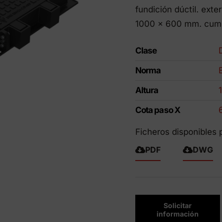
fundición dúctil. ext
ctos Eco-Friendly
1000 x 600 mm. cump
Clase
Norma
Altura
Cota paso X
Ficheros disponibles 
PDF
DWG
Solicitar
información