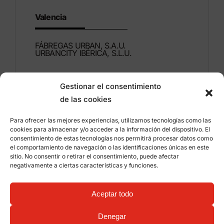
Valencia
FÁBREGAS URBAN, S.A.U.
URBANCITY IBÉRICA, S.L.U.
Montdúber, 3
Gestionar el consentimiento
46960 ALDAIA
de las cookies
Valencia – España
Para ofrecer las mejores experiencias, utilizamos tecnologías como las
+34 96 151 53 44
cookies para almacenar y/o acceder a la información del dispositivo. El
consentimiento de estas tecnologías nos permitirá procesar datos como
info@grupfabregas.com
el comportamiento de navegación o las identificaciones únicas en este
sitio. No consentir o retirar el consentimiento, puede afectar
negativamente a ciertas características y funciones.
Grup Fábregas
Acceso distribuidores
Aviso legal
Política de privacidad
Aceptar todo
Información sobre cookies
©
2026 Grup Fábregas, S.L.U. – Equipamiento y
mobiliario urbano ECO Friendly –
Diseño web:
Denegar
qualitystudio