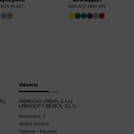
-1021-PLAST
08PLAST-1650-SIN
Valencia
AS,
FÁBREGAS URBAN, S.A.U.
URBANCITY IBÉRICA, S.L.U.
Montdúber, 3
46960 ALDAIA
Valencia – Espagne