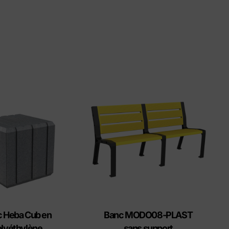
 Heba Cub en
Banc MODO08-PLAST
lyéthylène
sans support