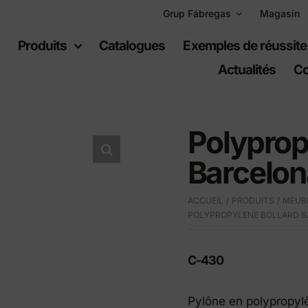
Grup Fábregas
Magasin
l
Produits
Catalogues
Exemples de réussite
Actualités
Co
Polyprop
Barcelon
uipement
Espaces
ACCUEIL
PRODUITS
MEUBL
ain
récréatifs
POLYPROPYLENE BOLLARD 
er urbain
Jeux per infants
C-430
er en polyéthylène
Équipement sportif
s urbaines
Pylône en polypropy