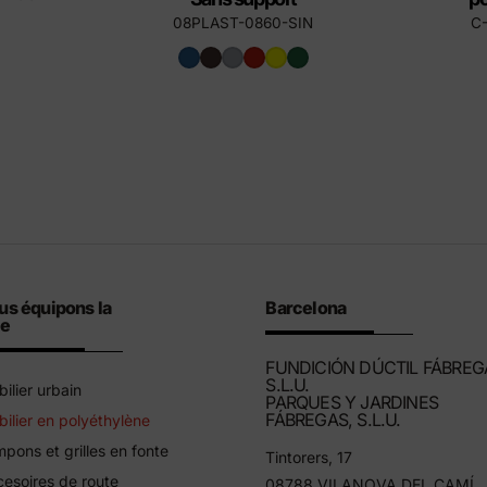
08PLAST-0860-SIN
C
us équipons la
Barcelona
le
FUNDICIÓN DÚCTIL FÁBREG
S.L.U.
ilier urbain
PARQUES Y JARDINES
FÁBREGAS, S.L.U.
ilier en polyéthylène
pons et grilles en fonte
Tintorers, 17
esoires de route
08788 VILANOVA DEL CAMÍ