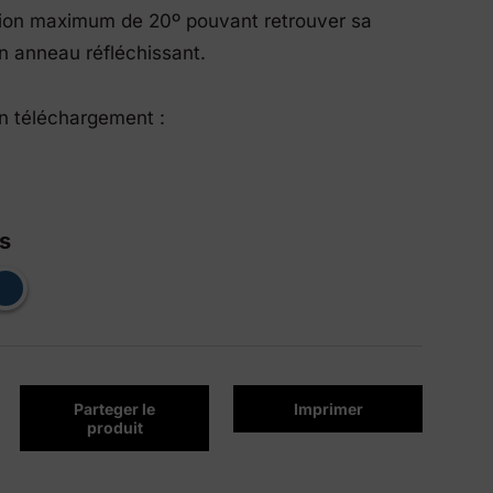
xion maximum de 20º pouvant retrouver sa
Produits Eco-Friendly
un anneau réfléchissant.
Nous innovons pour être plus durables.
en téléchargement :
s
Parteger le
Imprimer
produit