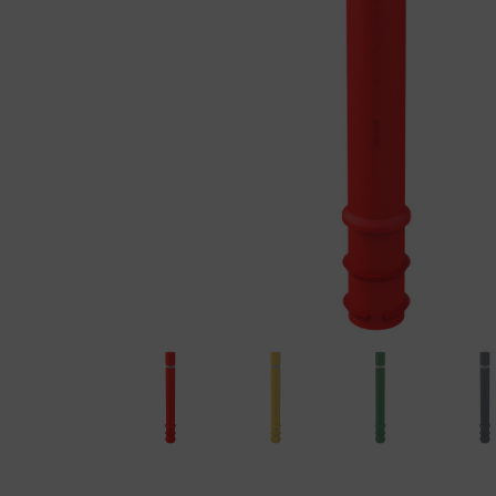
Éléments préfabriqués en
Produ
béton
Manuel d'installation du
couvercle