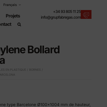
Français
+34 93 805 11 25
Projets
info@grupfabregas.com
ntact
Actualités Fábregas
Nous vous proposons les dernières
nouveautés en matière de mobilier urbain.
ylene Bollard
Télécharger les catalogues
a
Format électronique, plus respectueux.
Normes UNE-EN-124
ES EN PLASTIQUE
BORNES
Articles adaptés aux travaux de génie civil.
BARCELONA
Informations sur le matériel
Des produits faits pour résister.
Moteur de recherche avancé
Un raccourci pour localiser les produits.
lène type Barcelone Ø100×1004 mm de hauteur,