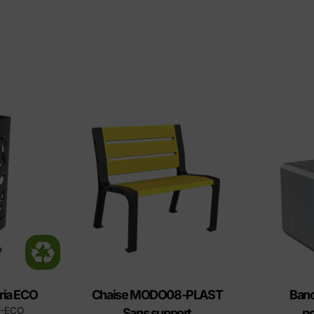
ria ECO
Chaise MODO08-PLAST
Banc
T-ECO
Sans support
po