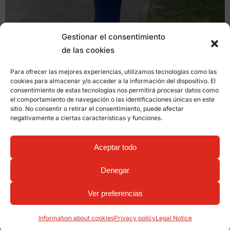
Gestionar el consentimiento
de las cookies
Para ofrecer las mejores experiencias, utilizamos tecnologías como las
cookies para almacenar y/o acceder a la información del dispositivo. El
consentimiento de estas tecnologías nos permitirá procesar datos como
el comportamiento de navegación o las identificaciones únicas en este
sitio. No consentir o retirar el consentimiento, puede afectar
negativamente a ciertas características y funciones.
Related products:
Aceptar todo
Alvium Fountain V-1017 Blue
Denegar
Ver preferencias
Other projects
Information about cookies
Privacy policy
Legal Notice