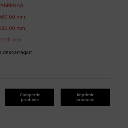
Productes Eco-Friendly
FABREGAS
Innovem per ser més sostenibles.
460.00 mm
430.00 mm
27.00 mm
r descarregar:
Compartir
Imprimir
producte
producte