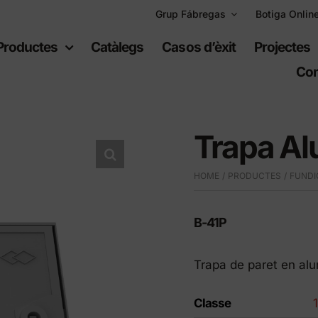
Grup Fábregas
Botiga Onlin
Productes
Catàlegs
Casos d’èxit
Projectes
Con
Trapa A
HOME
PRODUCTES
FUNDI
uipament
Espais
bà
recreatius
B-41P
Trapa de paret en a
ari urbà
Jocs infantils
ari de polietilè
Equipament esportiu
Classe
t