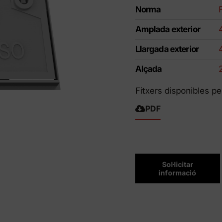
Norma
ctes Eco-Friendly
Amplada exterior
Llargada exterior
Alçada
Fitxers disponibles pe
PDF
Sol·licitar
informació