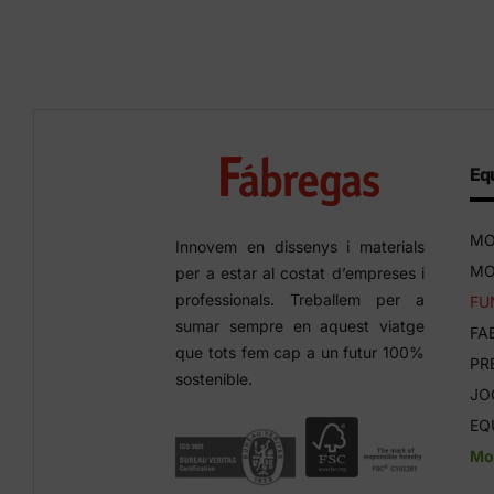
Equ
MO
Innovem en dissenys i materials
MO
per a estar al costat d’empreses i
professionals. Treballem per a
FU
sumar sempre en aquest viatge
FA
que tots fem cap a un futur 100%
PR
sostenible.
JO
EQ
Mob