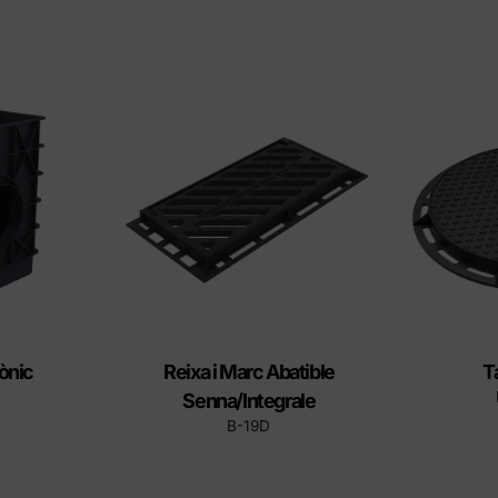
ònic
Reixa i Marc Abatible
T
Senna/Integrale
B-19D