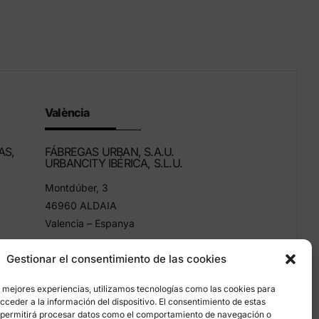
València
AS,
FÁBREGAS URBAN, S.A.U.
URBANCITY IBÉRICA, S.L.U.
Montdúber, 3
46960 ALDAIA
Valencia – Espanya
+34 96 151 53 44
Gestionar el consentimiento de las cookies
info@grupfabregas.com
s mejores experiencias, utilizamos tecnologías como las cookies para
ceder a la información del dispositivo. El consentimiento de estas
 permitirá procesar datos como el comportamiento de navegación o