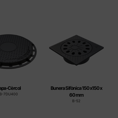
apa-Cèrcol
Bunera Sifònica 150 x150 x
B-7DU400
60 mm
B-52