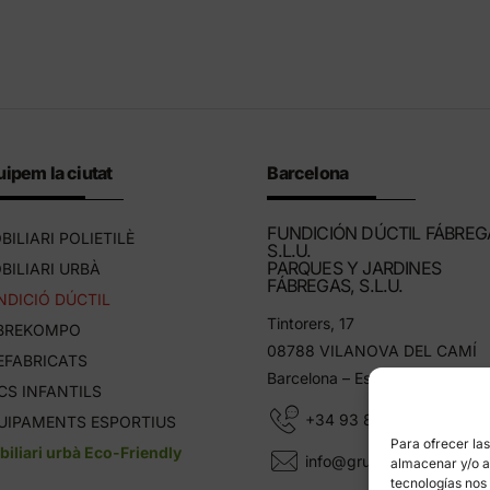
ipem la ciutat
Barcelona
FUNDICIÓN DÚCTIL FÁBREG
BILIARI POLIETILÈ
S.L.U.
PARQUES Y JARDINES
BILIARI URBÀ
FÁBREGAS, S.L.U.
NDICIÓ DÚCTIL
Tintorers, 17
BREKOMPO
08788 VILANOVA DEL CAMÍ
EFABRICATS
Barcelona – Espanya
CS INFANTILS
+34 93 805 11 25
UIPAMENTS ESPORTIUS
Para ofrecer la
iliari urbà Eco-Friendly
info@grupfabregas.com
almacenar y/o ac
tecnologías nos