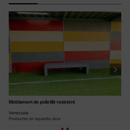
Moblament de polietilè resistent
Ba
Venezuela
Gi
Productes en aquesta obra
Pr