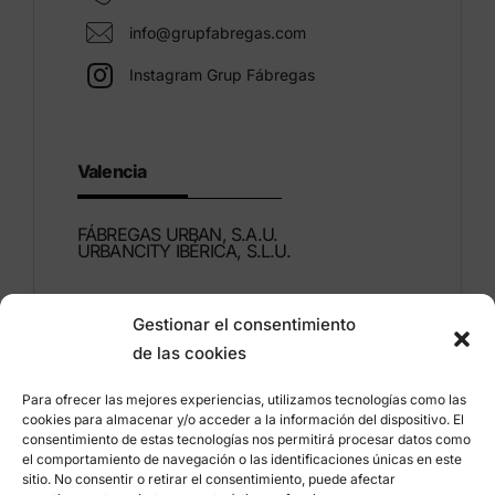
info@grupfabregas.com
Instagram Grup Fábregas
Valencia
FÁBREGAS URBAN, S.A.U.
URBANCITY IBÉRICA, S.L.U.
Montdúber, 3
Gestionar el consentimiento
46960 ALDAIA
de las cookies
Valencia – España
Para ofrecer las mejores experiencias, utilizamos tecnologías como las
+34 96 151 53 44
cookies para almacenar y/o acceder a la información del dispositivo. El
consentimiento de estas tecnologías nos permitirá procesar datos como
info@grupfabregas.com
el comportamiento de navegación o las identificaciones únicas en este
sitio. No consentir o retirar el consentimiento, puede afectar