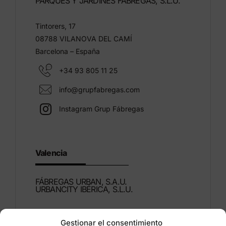
PARQUES Y JARDINES FÁBREGAS, S.L.U.
Tintorers, 17
08788 VILANOVA DEL CAMÍ
Barcelona – España
+34 93 805 11 25
info@grupfabregas.com
Instagram Grup Fábregas
Valencia
FÁBREGAS URBAN, S.A.U.
URBANCITY IBÉRICA, S.L.U.
Montdúber, 3
Gestionar el consentimiento