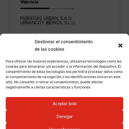
Valencia
FÁBREGAS URBAN, S.A.U.
URBANCITY IBÉRICA, S.L.U.
Montdúber, 3
Gestionar el consentimiento
46960 ALDAIA
de las cookies
Valencia – España
Para ofrecer las mejores experiencias, utilizamos tecnologías como las
+34 96 151 53 44
cookies para almacenar y/o acceder a la información del dispositivo. El
consentimiento de estas tecnologías nos permitirá procesar datos como
info@grupfabregas.com
el comportamiento de navegación o las identificaciones únicas en este
sitio. No consentir o retirar el consentimiento, puede afectar
negativamente a ciertas características y funciones.
Grup Fábregas
Acceso distribuidores
Aviso legal
Política de privacidad
Aceptar todo
Información sobre cookies
©
2026 Grup Fábregas, S.L.U. – Equipamiento y
mobiliario urbano ECO Friendly –
Diseño web:
Denegar
qualitystudio