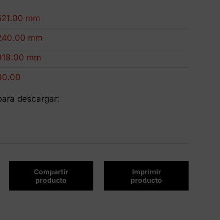
Productos Eco-Friendly
521.00 mm
Innovamos para ser más sostenibles.
240.00 mm
918.00 mm
30.00
para descargar:
Compartir
Imprimir
producto
producto