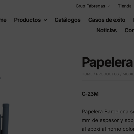
Grup Fábregas
Tienda
me
Productos
Catálogos
Casos de exito
Noticias
Con
Papelera
HOME
PRODUCTOS
MOBIL
uipamiento
Espacios
bano
recreativos
C-23M
Papelera Barcelona se
iario urbano
Juegos infantiles
mm de espesor y sopo
ario de polietileno
Equipamiento deportiv
al epoxi al horno col
ad