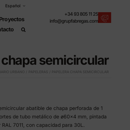
Español
+34 93 805 11 25
Proyectos
info@grupfabregas.com
tacto
Nuevos productos
Para un entorno urbano sostenible.
 chapa semicircular
Descargar catálogos
Formato electrónico, más respetuoso.
IARIO URBANO
PAPELERAS
PAPELERA CHAPA SEMICIRCULAR
Normas UNE-EN-124
Artículos adecuados para obra civil.
Información de Materiales
Productos fabricados para resistir.
micircular abatible de chapa perforada de 1
Buscador avanzado
rtes de tubo metálico de ø60×4 mm, pintada
o
Un atajo para localizar productos.
or RAL 7011, con capacidad para 30L.