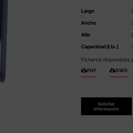
ctos Eco-Friendly
Largo
Ancho
Alto
Capacidad (Lts.)
Ficheros disponibles 
PDF
DWG
Solicitar
información