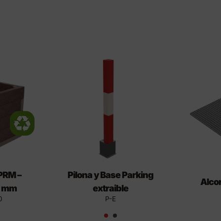
 PRM –
Pilona y Base Parking
Alco
 mm
extraible
0
P-E