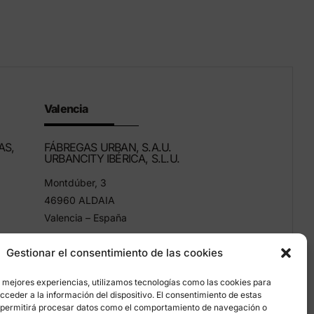
Valencia
AS,
FÁBREGAS URBAN, S.A.U.
URBANCITY IBÉRICA, S.L.U.
Montdúber, 3
46960 ALDAIA
Valencia – España
+34 96 151 53 44
Gestionar el consentimiento de las cookies
info@grupfabregas.com
s mejores experiencias, utilizamos tecnologías como las cookies para
ceder a la información del dispositivo. El consentimiento de estas
 permitirá procesar datos como el comportamiento de navegación o