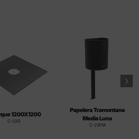
Papelera Tramontana
rque 1200X1200
Media Luna
C-22G
C-23FM