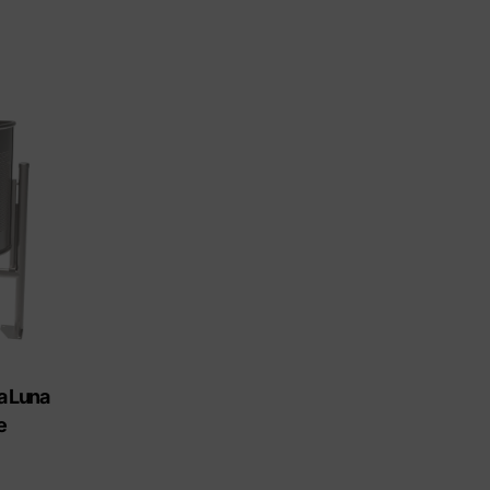
a Luna
e