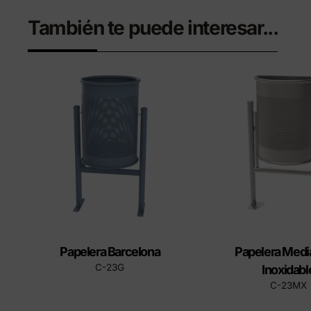
También te puede interesar...
Papelera Barcelona
Papelera Medi
C-23G
Inoxidabl
C-23MX