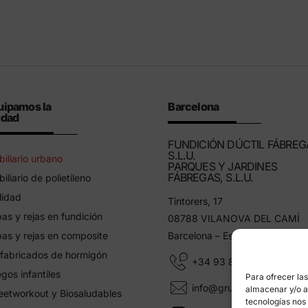
uipamos la
Barcelona
udad
FUNDICIÓN DÚCTIL FÁBREG
S.L.U.
iliario urbano
PARQUES Y JARDINES
FÁBREGAS, S.L.U.
iliario de polietileno
lidad
Tintorers, 17
as y rejas en fundición
08788 VILANOVA DEL CAMÍ
as y rejas en composite
Barcelona – España
fabricados de hormigón
+34 93 805 11 25
gos infantiles
Para ofrecer la
info@grupfabregas.com
almacenar y/o ac
eetworkout y Biosaludables
tecnologías nos