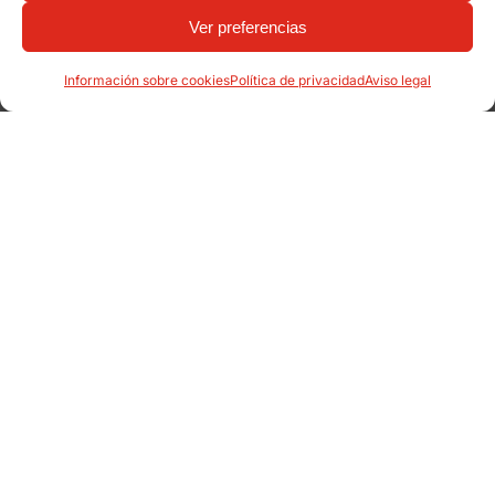
Ver preferencias
Información sobre cookies
Política de privacidad
Aviso legal
Productos relacionados:
Banco Maverick Polietileno
Papeleras Scuderia
Otros proyectos