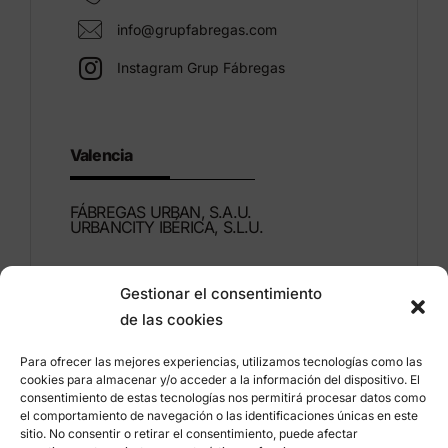
info@grupfabregas.com
Instagram Grup Fábregas
Valencia
FÁBREGAS URBAN, S.A.U.
URBANCITY IBÉRICA, S.L.U.
Montdúber, 3
Gestionar el consentimiento
46960 ALDAIA
de las cookies
Valencia – España
Para ofrecer las mejores experiencias, utilizamos tecnologías como las
+34 96 151 53 44
cookies para almacenar y/o acceder a la información del dispositivo. El
consentimiento de estas tecnologías nos permitirá procesar datos como
info@grupfabregas.com
el comportamiento de navegación o las identificaciones únicas en este
sitio. No consentir o retirar el consentimiento, puede afectar