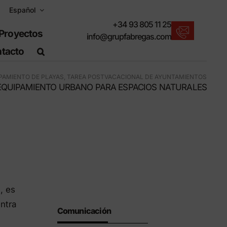
Español
+34 93 805 11 25
Proyectos
info@grupfabregas.com
tacto
Nuevos productos
PAMIENTO DE PLAYAS, TAREA POSTVACACIONAL DE AYUNTAMIENTOS
Para un entorno urbano sostenible.
EQUIPAMIENTO URBANO PARA ESPACIOS NATURALES
Descargar catálogos
Formato electrónico, más respetuoso.
Normas UNE-EN-124
Artículos adecuados para obra civil.
Información de Materiales
Productos fabricados para resistir.
, es
Buscador avanzado
ntra
o
Comunicación
Un atajo para localizar productos.