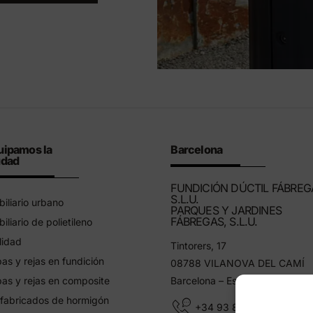
uipamos la
Barcelona
udad
FUNDICIÓN DÚCTIL FÁBREG
S.L.U.
iliario urbano
PARQUES Y JARDINES
FÁBREGAS, S.L.U.
iliario de polietileno
lidad
Tintorers, 17
as y rejas en fundición
08788 VILANOVA DEL CAMÍ
as y rejas en composite
Barcelona – España
fabricados de hormigón
+34 93 805 11 25