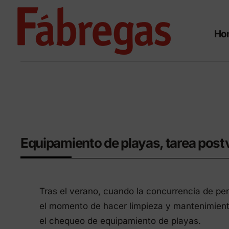
Saltar
al
Ho
contenido
Eq
Obra civil
Equipamiento de playas, tarea pos
ur
Tapas y rejas en fundición
Tapas y rejas en composite
Tras el verano, cuando la concurrencia de per
Mobil
Prefabricados de hormigón
el momento de hacer limpieza y mantenimiento
Mobili
el chequeo de equipamiento de playas.
Vialid
Manual de instalación de