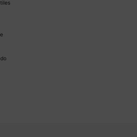
tiles
te
ado