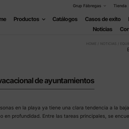
Grup Fábregas
Tienda
me
Productos
Catálogos
Casos de exito
Noticias
Con
HOME
NOTICIAS
EQUI
uipamiento
Espacios
tvacacional de ayuntamientos
bano
recreativos
sonas en la playa ya tiene una clara tendencia a la baja
iario urbano
Juegos infantiles
 en profundidad. Entre las tareas principales, se encue
ario de polietileno
Equipamiento deportiv
ad