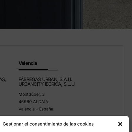
Valencia
AS,
FÁBREGAS URBAN, S.A.U.
URBANCITY IBÉRICA, S.L.U.
Montdúber, 3
46960 ALDAIA
Valencia – España
+34 96 151 53 44
Gestionar el consentimiento de las cookies
info@grupfabregas.com