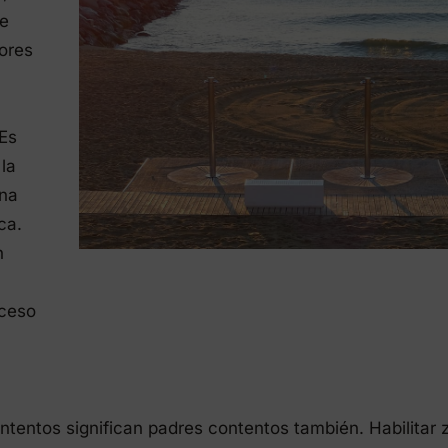
de
ores
 Es
la
ona
ca.
n
cceso
ontentos significan padres contentos también. Habilitar