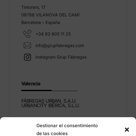
Tintorers, 17
08788 VILANOVA DEL CAMÍ
Barcelona – España
+34 93 805 11 25
info@grupfabregas.com
Instagram Grup Fábregas
Valencia
FÁBREGAS URBAN, S.A.U.
URBANCITY IBÉRICA, S.L.U.
Montdúber, 3
Gestionar el consentimiento
46960 ALDAIA
de las cookies
Valencia – España