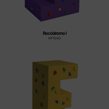
Rocódromo I
KP1040