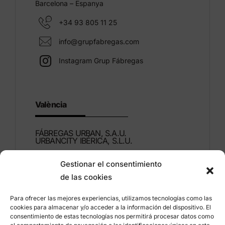
Barcelona – Espanya
+34 93 805 11 25
info@grupfabregas.com
Instagram Grup Fábregas
València
FÁBREGAS URBAN, S.A.U.
URBANCITY IBÉRICA, S.L.U.
Gestionar el consentimiento
Montdúber, 3
de las cookies
46960 ALDAIA
Valencia – Espanya
Para ofrecer las mejores experiencias, utilizamos tecnologías como las
cookies para almacenar y/o acceder a la información del dispositivo. El
+34 96 151 53 44
consentimiento de estas tecnologías nos permitirá procesar datos como